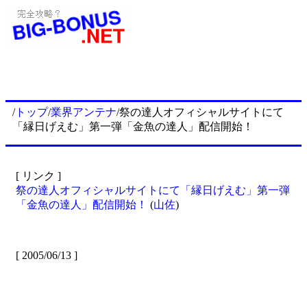
/
トップ
/
業界アンテナ
/祭の達人オフィシャルサイトにて
「縁日げえむ」第一弾「金魚の達人」配信開始！
[ リンク ]
祭の達人オフィシャルサイトにて「縁日げえむ」第一弾
「金魚の達人」配信開始！
(
山佐
)
[ 2005/06/13 ]