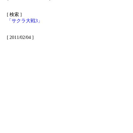
[ 検索 ]
「サクラ大戦3」
[ 2011/02/04 ]