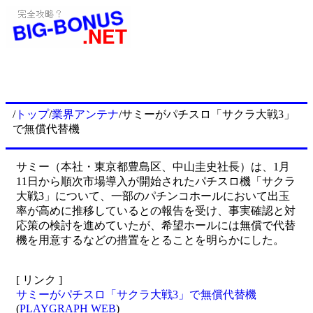
/
トップ
/
業界アンテナ
/サミーがパチスロ「サクラ大戦3」
で無償代替機
サミー（本社・東京都豊島区、中山圭史社長）は、1月
11日から順次市場導入が開始されたパチスロ機「サクラ
大戦3」について、一部のパチンコホールにおいて出玉
率が高めに推移しているとの報告を受け、事実確認と対
応策の検討を進めていたが、希望ホールには無償で代替
機を用意するなどの措置をとることを明らかにした。
[ リンク ]
サミーがパチスロ「サクラ大戦3」で無償代替機
(
PLAYGRAPH WEB
)