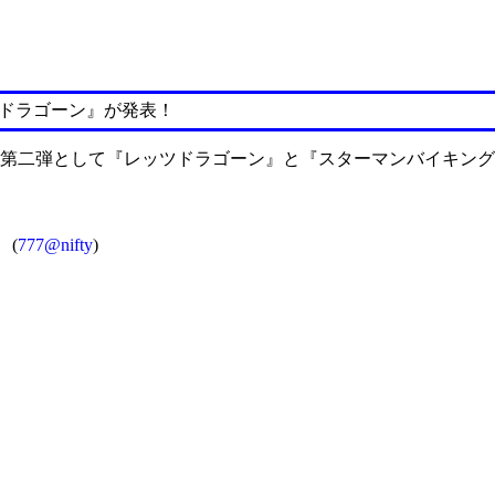
ツドラゴーン』が発表！
、第二弾として『レッツドラゴーン』と『スターマンバイキン
！
(
777@nifty
)