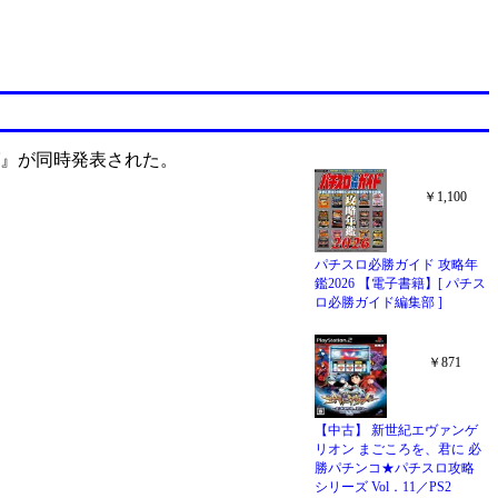
グ』が同時発表された。