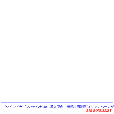
『ツインドラゴンハナハナ-30』導入記念！機種説明動画RTキャンペーン
BIG-BONUS.NET
ートしました