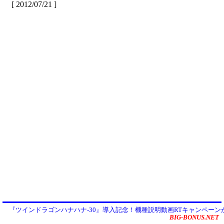
[ 2012/07/21 ]
『ツインドラゴンハナハナ-30』導入記念！機種説明動画RTキャンペーン
BIG-BONUS.NET
ートしました