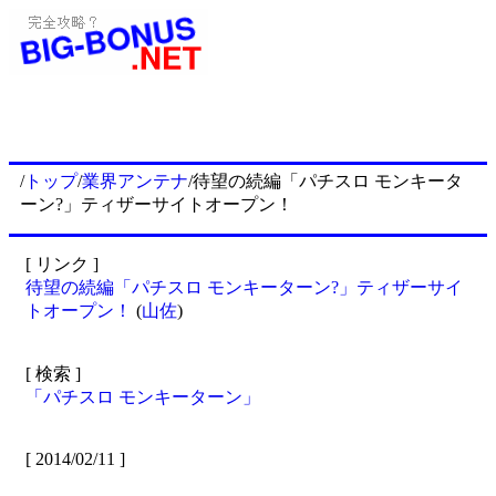
/
トップ
/
業界アンテナ
/待望の続編「パチスロ モンキータ
ーン?」ティザーサイトオープン！
[ リンク ]
待望の続編「パチスロ モンキーターン?」ティザーサイ
トオープン！
(
山佐
)
[ 検索 ]
「パチスロ モンキーターン」
[ 2014/02/11 ]