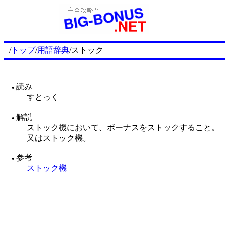
/
トップ
/
用語辞典
/ストック
読み
●
すとっく
解説
●
ストック機において、ボーナスをストックすること。
又はストック機。
参考
●
ストック機