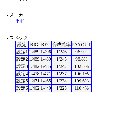
メーカー
●
平和
スペック
●
設定
BIG
REG
合成確率
PAYOUT
設定1
1/489
1/496
1/246
96.9%
設定2
1/489
1/489
1/245
98.8%
設定3
1/482
1/485
1/242
102.5%
設定4
1/478
1/471
1/237
106.1%
設定5
1/471
1/465
1/234
109.6%
設定6
1/462
1/440
1/225
110.4%