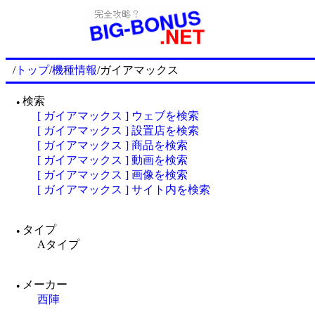
/
トップ
/
機種情報
/ガイアマックス
検索
●
[ ガイアマックス ] ウェブを検索
[ ガイアマックス ] 設置店を検索
[ ガイアマックス ] 商品を検索
[ ガイアマックス ] 動画を検索
[ ガイアマックス ] 画像を検索
[ ガイアマックス ] サイト内を検索
タイプ
●
Aタイプ
メーカー
●
西陣