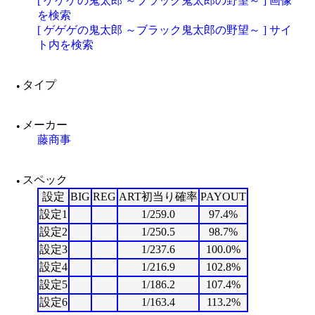
[ ゲゲゲの鬼太郎 ～ブラック鬼太郎の野望～ ] 画像
を検索
[ ゲゲゲの鬼太郎 ～ブラック鬼太郎の野望～ ] サイ
ト内を検索
タイプ
●
メーカー
●
藤商事
スペック
●
設定
BIG
REG
ART初当り確率
PAYOUT
設定1
1/259.0
97.4%
設定2
1/250.5
98.7%
設定3
1/237.6
100.0%
設定4
1/216.9
102.8%
設定5
1/186.2
107.4%
設定6
1/163.4
113.2%