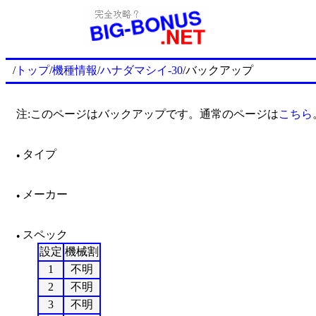
/
トップ
/
機種情報
/
ハナダマシイ-30
/バックアップ
注:このページはバックアップです。通常のページは
こちら
タイプ
●
メーカー
●
スペック
●
設定
機械割
1
不明
2
不明
3
不明