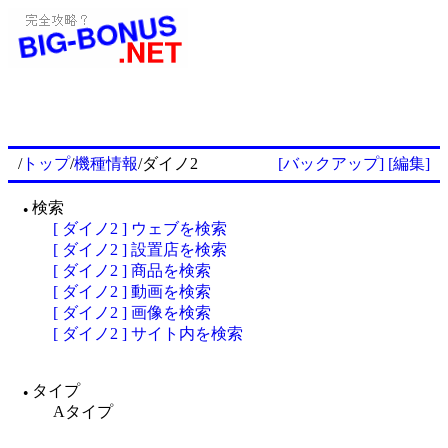
/
トップ
/
機種情報
/ダイノ2
[バックアップ]
[編集]
検索
●
[ ダイノ2 ] ウェブを検索
[ ダイノ2 ] 設置店を検索
[ ダイノ2 ] 商品を検索
[ ダイノ2 ] 動画を検索
[ ダイノ2 ] 画像を検索
[ ダイノ2 ] サイト内を検索
タイプ
●
Aタイプ