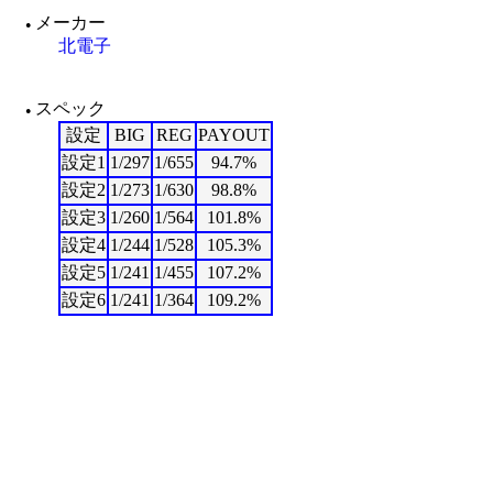
メーカー
●
北電子
スペック
●
設定
BIG
REG
PAYOUT
設定1
1/297
1/655
94.7%
設定2
1/273
1/630
98.8%
設定3
1/260
1/564
101.8%
設定4
1/244
1/528
105.3%
設定5
1/241
1/455
107.2%
設定6
1/241
1/364
109.2%