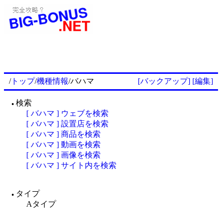
/
トップ
/
機種情報
/バハマ
[バックアップ]
[編集]
検索
●
[ バハマ ] ウェブを検索
[ バハマ ] 設置店を検索
[ バハマ ] 商品を検索
[ バハマ ] 動画を検索
[ バハマ ] 画像を検索
[ バハマ ] サイト内を検索
タイプ
●
Aタイプ