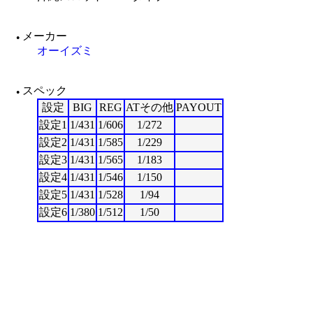
メーカー
●
オーイズミ
スペック
●
設定
BIG
REG
ATその他
PAYOUT
設定1
1/431
1/606
1/272
設定2
1/431
1/585
1/229
設定3
1/431
1/565
1/183
設定4
1/431
1/546
1/150
設定5
1/431
1/528
1/94
設定6
1/380
1/512
1/50