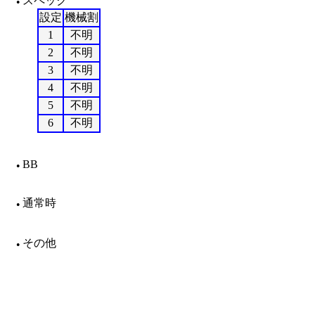
スペック
●
設定
機械割
1
不明
2
不明
3
不明
4
不明
5
不明
6
不明
BB
●
通常時
●
その他
●