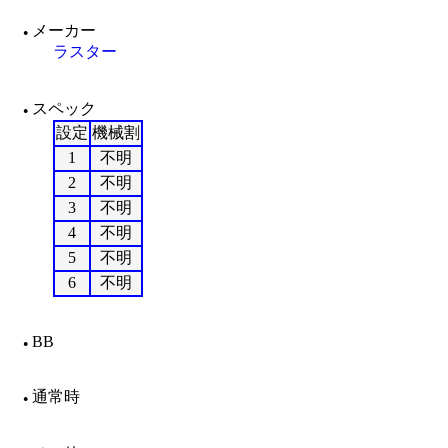
メーカー
●
ラスター
スペック
●
設定
機械割
1
不明
2
不明
3
不明
4
不明
5
不明
6
不明
BB
●
通常時
●