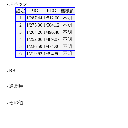
スペック
●
設定
BIG
REG
機械割
1
1/287.44
1/512.00
不明
2
1/275.36
1/504.12
不明
3
1/264.26
1/496.48
不明
4
1/252.06
1/489.07
不明
5
1/236.59
1/474.90
不明
6
1/219.92
1/394.80
不明
BB
●
通常時
●
その他
●