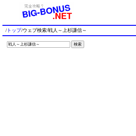
/
トップ
/ウェブ検索/戦人～上杉謙信～