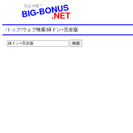
/
トップ
/ウェブ検索/緑ドン+完全版