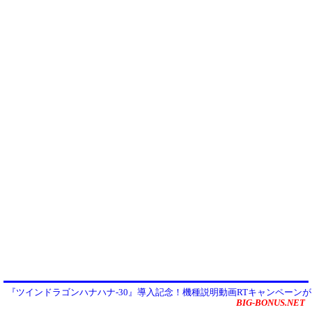
『ツインドラゴンハナハナ-30』導入記念！機種説明動画RTキャンペーン
BIG-BONUS.NET
ートしました