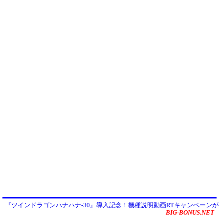
『ツインドラゴンハナハナ-30』導入記念！機種説明動画RTキャンペーン
BIG-BONUS.NET
ートしました