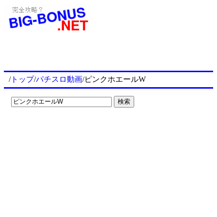
/
トップ
/
パチスロ動画
/ピンクホエールW